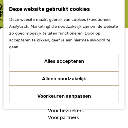
Zo word je partner
Deze website gebruikt cookies
Van Gogh NP Academie
Z
Deze website maakt gebruik van cookies (Functioneel,
G
VOOR
o
M
Analytisch, Marketing) die noodzakelijk zijn om de website
a
Eerste editie
e
e
PARTNERS
zo goed mogelijk te laten functioneren. Door op
n
Tweede editie
k
n
accepteren te klikken, geef je aan hiermee akkoord te
a
Derde editie
e
u
gaan.
a
Vierde editie
n
r
Vijfde editie
Alles accepteren
d
Zesde editie
e
h
Contact
Alleen noodzakelijk
o
Nieuws
m
Veelgestelde Vragen
e
Voorkeuren aanpassen
Over ons
p
Werken bij
a
Voor bezoekers
g
Voor partners
e