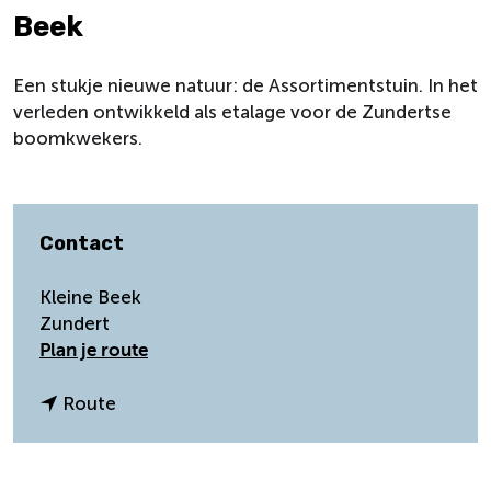
Beek
Een stukje nieuwe natuur: de Assortimentstuin. In het
verleden ontwikkeld als etalage voor de Zundertse
boomkwekers.
Contact
Kleine Beek
Zundert
n
Plan je route
a
a
n
Route
r
a
A
a
s
r