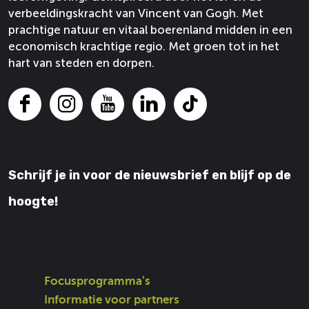
verbeeldingskracht van Vincent van Gogh. Met
l
e
F
X
prachtige natuur en vitaal boerenland midden in een
e
K
a
economisch krachtige regio. Met groen tot in het
i
l
c
hart van steden en dorpen.
n
e
e
e
i
b
B
n
o
F
I
Y
L
T
e
e
o
a
n
o
i
i
e
B
k
c
s
u
n
k
k
e
e
t
T
k
T
e
Schrijf je in voor de nieuwsbrief en blijf op de
b
a
u
e
o
k
o
g
b
d
k
hoogte!
o
r
e
I
k
a
V
n
V
m
a
V
a
V
n
a
n
a
G
n
Focusprogramma's
G
n
o
G
Informatie voor partners