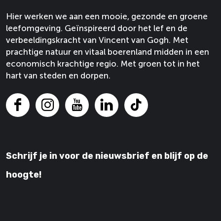
a
a
Hier werken we aan een mooie, gezonde en groene
o
o
leefomgeving. Geïnspireerd door het lef en de
p
p
verbeeldingskracht van Vincent van Gogh. Met
F
X
prachtige natuur en vitaal boerenland midden in een
a
economisch krachtige regio. Met groen tot in het
c
hart van steden en dorpen.
e
b
o
F
I
Y
L
T
o
a
n
o
i
i
k
c
s
u
n
k
e
t
T
k
T
Schrijf je in voor de nieuwsbrief en blijf op de
b
a
u
e
o
o
g
b
d
k
hoogte!
o
r
e
I
k
a
V
n
V
m
a
V
a
V
n
a