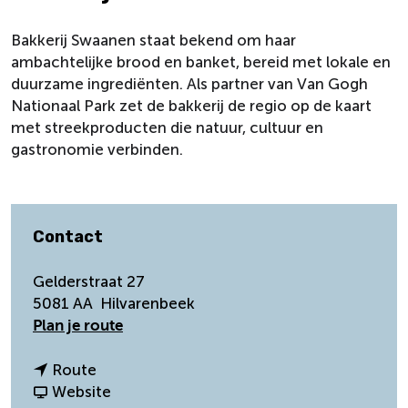
Bakkerij Swaanen staat bekend om haar
ambachtelijke brood en banket, bereid met lokale en
duurzame ingrediënten. Als partner van Van Gogh
Nationaal Park zet de bakkerij de regio op de kaart
met streekproducten die natuur, cultuur en
gastronomie verbinden.
Contact
Gelderstraat 27
5081 AA
Hilvarenbeek
n
Plan je route
a
a
n
Route
r
a
v
Website