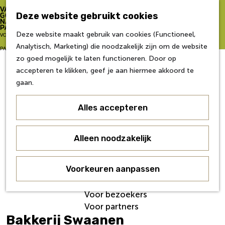
Zo word je partner
Deze website gebruikt cookies
Van Gogh NP Academie
Z
Deze website maakt gebruik van cookies (Functioneel,
G
VOOR
o
M
Analytisch, Marketing) die noodzakelijk zijn om de website
a
Eerste editie
e
e
PARTNERS
zo goed mogelijk te laten functioneren. Door op
n
Tweede editie
k
n
accepteren te klikken, geef je aan hiermee akkoord te
a
Derde editie
e
u
gaan.
a
Vierde editie
n
r
Vijfde editie
Alles accepteren
d
Zesde editie
e
h
Contact
Alleen noodzakelijk
o
Nieuws
m
Veelgestelde Vragen
e
Voorkeuren aanpassen
Over ons
p
Werken bij
a
Voor bezoekers
g
Voor partners
e
Bakkerij Swaanen