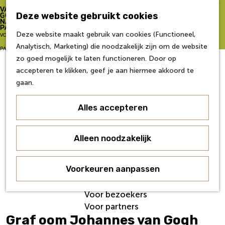
Zo word je partner
Deze website gebruikt cookies
Van Gogh NP Academie
Z
Deze website maakt gebruik van cookies (Functioneel,
G
VOOR
o
M
Analytisch, Marketing) die noodzakelijk zijn om de website
a
Eerste editie
e
e
PARTNERS
zo goed mogelijk te laten functioneren. Door op
n
Tweede editie
k
n
accepteren te klikken, geef je aan hiermee akkoord te
a
Derde editie
e
u
gaan.
a
Vierde editie
n
r
Vijfde editie
Alles accepteren
d
Zesde editie
e
h
Contact
Alleen noodzakelijk
o
Nieuws
m
Veelgestelde Vragen
e
Voorkeuren aanpassen
Over ons
p
Werken bij
a
Voor bezoekers
g
Voor partners
e
Graf oom Johannes van Gogh