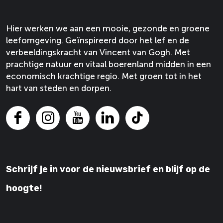
n
v
n
n
G
a
a
a
Hier werken we aan een mooie, gezonde en groene
o
n
o
o
leefomgeving. Geïnspireerd door het lef en de
g
G
p
p
verbeeldingskracht van Vincent van Gogh. Met
h
o
F
X
prachtige natuur en vitaal boerenland midden in een
g
a
economisch krachtige regio. Met groen tot in het
h
c
hart van steden en dorpen.
e
b
o
F
I
Y
L
T
o
a
n
o
i
i
k
c
s
u
n
k
e
t
T
k
T
Schrijf je in voor de nieuwsbrief en blijf op de
b
a
u
e
o
o
g
b
d
k
hoogte!
o
r
e
I
k
a
V
n
V
m
a
V