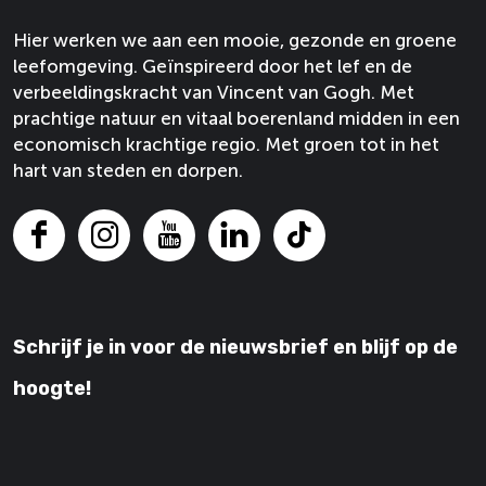
t
t
a
b
a
a
a
Hier werken we aan een mooie, gezonde en groene
n
a
b
o
o
leefomgeving. Geïnspireerd door het lef en de
t
n
a
p
p
verbeeldingskracht van Vincent van Gogh. Met
t
n
F
X
prachtige natuur en vitaal boerenland midden in een
t
a
economisch krachtige regio. Met groen tot in het
c
hart van steden en dorpen.
e
b
o
F
I
Y
L
T
o
a
n
o
i
i
k
c
s
u
n
k
e
t
T
k
T
Schrijf je in voor de nieuwsbrief en blijf op de
b
a
u
e
o
o
g
b
d
k
hoogte!
o
r
e
I
k
a
V
n
V
m
a
V
a
V
n
a