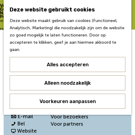
Zo word je partner
Deze website gebruikt cookies
Van Gogh NP Academie
Z
Deze website maakt gebruik van cookies (Functioneel,
G
VOOR
o
M
Analytisch, Marketing) die noodzakelijk zijn om de website
a
Eerste editie
e
e
PARTNERS
zo goed mogelijk te laten functioneren. Door op
n
Tweede editie
k
n
Provincie Noord-Brabant
accepteren te klikken, geef je aan hiermee akkoord te
a
Derde editie
e
u
gaan.
a
Vierde editie
n
r
Vijfde editie
Alles accepteren
d
Contact
Zesde editie
e
h
Brabantlaan 1
Contact
Alleen noodzakelijk
o
5216 TV
's-Hertogenbosch
Nieuws
m
n
Plan je route
Veelgestelde Vragen
e
Voorkeuren aanpassen
a
Over ons
p
a
n
Route
Werken bij
a
r
a
n
E-mail
Voor bezoekers
g
P
P
a
a
Bel
Voor partners
e
r
r
r
a
v
Website