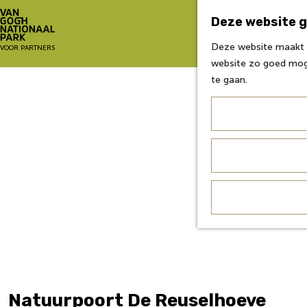
Deze website g
Deze website maakt g
G
VOOR PARTNERS
website zo goed moge
a
te gaan.
n
a
a
r
d
e
h
o
m
e
p
a
g
e
Natuurpoort De Reuselhoeve