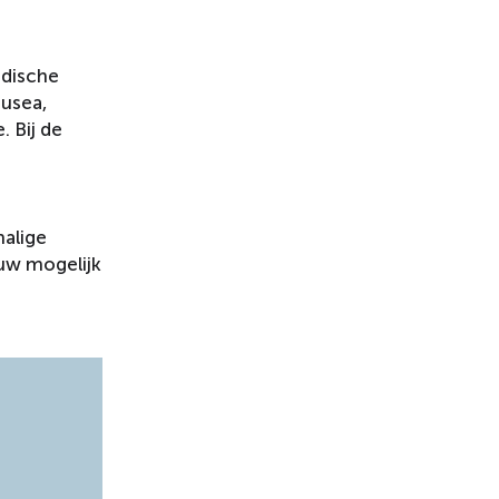
ndische
musea,
 Bij de
malige
uw mogelijk