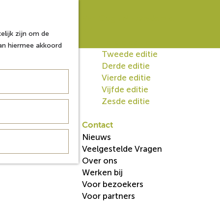
Van Gogh NP Academie
lijk zijn om de
Eerste editie
aan hiermee akkoord
Tweede editie
Derde editie
Vierde editie
Vijfde editie
Zesde editie
Contact
Nieuws
Veelgestelde Vragen
Over ons
Werken bij
Voor bezoekers
Voor partners