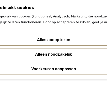
ebruikt cookies
Z
ebruik van cookies (Functioneel, Analytisch, Marketing) die noodzake
o
M
lijk te laten functioneren. Door op accepteren te klikken, geef je 
e
e
k
n
e
u
Alles accepteren
n
Alleen noodzakelijk
Voorkeuren aanpassen