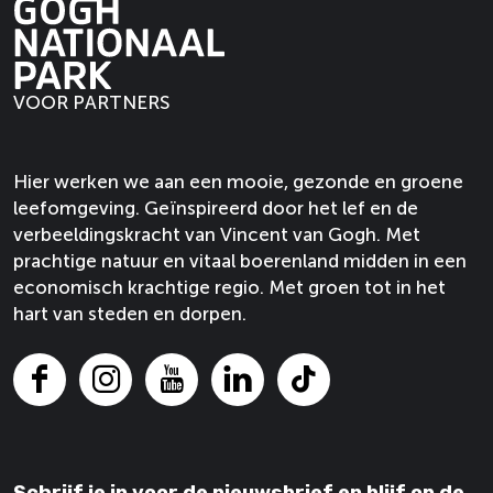
e
e
n
t
t
e
v
o
p
p
t
e
e
n
e
v
a
a
e
V
V
n
e
g
g
V
e
e
n
VOOR PARTNERS
i
i
e
l
l
n
n
l
d
d
a
a
d
h
h
Hier werken we aan een mooie, gezonde en groene
o
o
h
o
o
leefomgeving. Geïnspireerd door het lef en de
p
p
o
v
v
verbeeldingskracht van Vincent van Gogh. Met
F
X
v
e
e
prachtige natuur en vitaal boerenland midden in een
a
e
n
n
economisch krachtige regio. Met groen tot in het
c
n
hart van steden en dorpen.
e
b
o
F
I
Y
L
T
o
a
n
o
i
i
k
c
s
u
n
k
e
t
T
k
T
Schrijf je in voor de nieuwsbrief en blijf op de