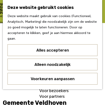
Zo word je partner
Deze website gebruikt cookies
Van Gogh NP Academie
Z
Deze website maakt gebruik van cookies (Functioneel,
G
VOOR
o
M
Analytisch, Marketing) die noodzakelijk zijn om de website
a
Eerste editie
e
e
PARTNERS
zo goed mogelijk te laten functioneren. Door op
n
Tweede editie
k
n
accepteren te klikken, geef je aan hiermee akkoord te
a
Derde editie
e
u
gaan.
a
Vierde editie
n
r
Vijfde editie
Alles accepteren
d
Zesde editie
e
h
Contact
Alleen noodzakelijk
o
Nieuws
m
Veelgestelde Vragen
e
Voorkeuren aanpassen
Over ons
p
Werken bij
a
Voor bezoekers
g
Voor partners
e
Gemeente Veldhoven