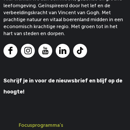
leefomgeving. Geïnspireerd door het lef en de
g
i
p
p
verbeeldingskracht van Vincent van Gogh. Met
s
n
F
X
prachtige natuur en vitaal boerenland midden in een
z
g
a
economisch krachtige regio. Met groen tot in het
o
s
c
hart van steden en dorpen.
n
z
e
e
o
b
R
n
o
F
I
Y
L
T
o
e
o
a
n
o
i
i
n
R
k
c
s
u
n
k
d
o
e
t
T
k
T
g
n
Schrijf je in voor de nieuwsbrief en blijf op de
b
a
u
e
o
o
d
o
g
b
d
k
r
g
hoogte!
o
r
e
I
s
o
k
a
V
n
r
V
m
a
V
s
a
V
n
a
n
a
G
n
Focusprogramma's