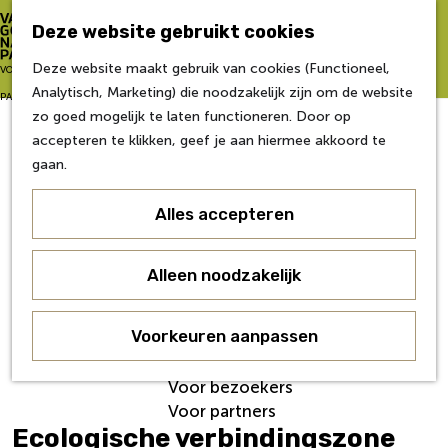
Zo word je partner
Deze website gebruikt cookies
Van Gogh NP Academie
Z
Deze website maakt gebruik van cookies (Functioneel,
G
VOOR
o
M
Analytisch, Marketing) die noodzakelijk zijn om de website
a
Eerste editie
e
e
PARTNERS
zo goed mogelijk te laten functioneren. Door op
n
Tweede editie
k
n
accepteren te klikken, geef je aan hiermee akkoord te
a
Derde editie
e
u
gaan.
a
Vierde editie
n
r
Vijfde editie
Alles accepteren
d
Zesde editie
e
h
Contact
Alleen noodzakelijk
o
Nieuws
m
Veelgestelde Vragen
e
Voorkeuren aanpassen
Over ons
p
Werken bij
a
Voor bezoekers
g
Voor partners
e
Ecologische verbindingszone