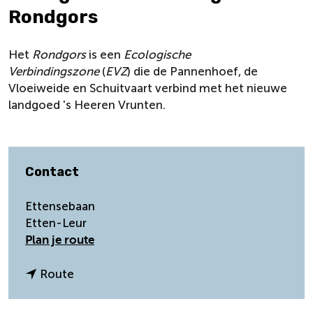
Rondgors
Het
Rondgors
is een
Ecologische
Verbindingszone
(
EVZ
) die de Pannenhoef, de
Vloeiweide en Schuitvaart verbind met het nieuwe
landgoed 's Heeren Vrunten.
Contact
Ettensebaan
Etten-Leur
n
Plan je route
a
a
n
Route
r
a
E
a