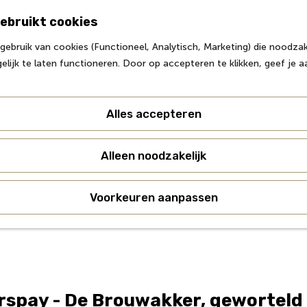
ebruikt cookies
Z
ebruik van cookies (Functioneel, Analytisch, Marketing) die noodzake
o
M
lijk te laten functioneren. Door op accepteren te klikken, geef je 
e
e
k
n
e
u
Alles accepteren
n
Alleen noodzakelijk
Voorkeuren aanpassen
spay - De Brouwakker, geworteld 