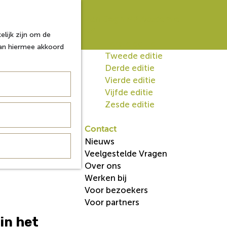
Van Gogh NP Academie
lijk zijn om de
Eerste editie
aan hiermee akkoord
Tweede editie
Derde editie
Vierde editie
Vijfde editie
Zesde editie
Contact
Nieuws
Veelgestelde Vragen
Over ons
Werken bij
Voor bezoekers
Voor partners
in het