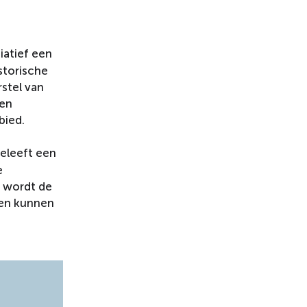
tiatief een
storische
rstel van
een
bied.
eleeft een
e
, wordt de
men kunnen