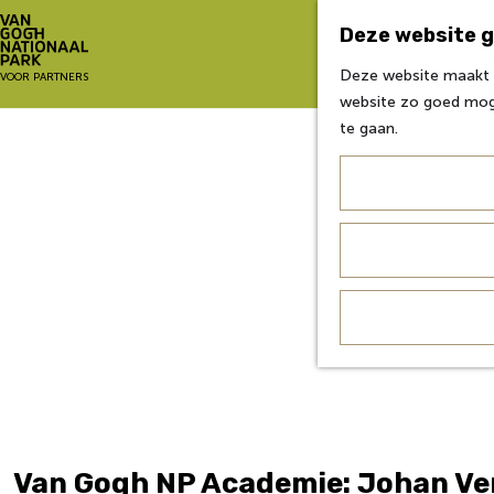
Deze website g
Deze website maakt g
G
VOOR PARTNERS
website zo goed moge
a
te gaan.
n
a
a
r
d
e
h
o
m
e
p
a
g
e
Van Gogh NP Academie: Johan Ver