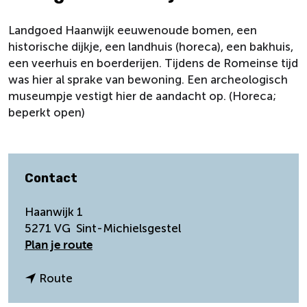
Landgoed Haanwijk eeuwenoude bomen, een
historische dijkje, een landhuis (horeca), een bakhuis,
een veerhuis en boerderijen. Tijdens de Romeinse tijd
was hier al sprake van bewoning. Een archeologisch
museumpje vestigt hier de aandacht op. (Horeca;
beperkt open)
Contact
Haanwijk 1
5271 VG
Sint-Michielsgestel
n
Plan je route
a
a
n
Route
r
a