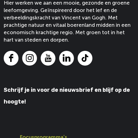
Hier werken we aan een mooie, gezonde en groene
o
o
leefomgeving. Geïnspireerd door het lef en de
p
p
verbeeldingskracht van Vincent van Gogh. Met
F
X
prachtige natuur en vitaal boerenland midden in een
a
economisch krachtige regio. Met groen tot in het
c
hart van steden en dorpen.
e
b
o
F
I
Y
L
T
o
a
n
o
i
i
k
c
s
u
n
k
e
t
T
k
T
Schrijf je in voor de nieuwsbrief en blijf op de
b
a
u
e
o
o
g
b
d
k
hoogte!
o
r
e
I
k
a
V
n
V
m
a
V
a
V
n
a
n
a
G
n
Focusprogramma's