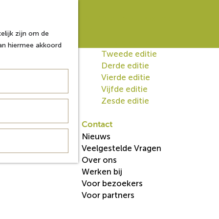
Van Gogh NP Academie
lijk zijn om de
Eerste editie
aan hiermee akkoord
Tweede editie
Derde editie
Vierde editie
Vijfde editie
Zesde editie
Contact
Nieuws
Veelgestelde Vragen
Over ons
Werken bij
Voor bezoekers
Voor partners