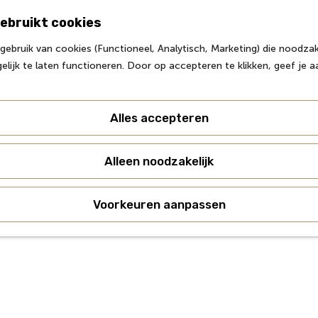
ebruikt cookies
Z
ebruik van cookies (Functioneel, Analytisch, Marketing) die noodzake
o
M
lijk te laten functioneren. Door op accepteren te klikken, geef je 
e
e
k
n
e
u
Alles accepteren
n
Alleen noodzakelijk
Voorkeuren aanpassen