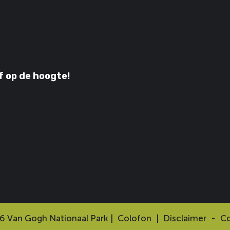
jf op de hoogte!
6 Van Gogh Nationaal Park |
Colofon
|
Disclaimer
-
Co