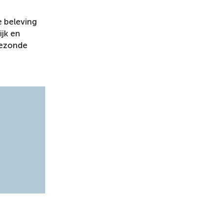
e beleving
ijk en
gezonde