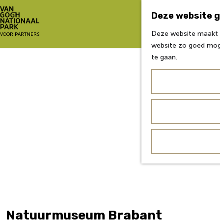
Deze website g
Deze website maakt g
G
VOOR PARTNERS
website zo goed moge
a
te gaan.
n
a
a
r
d
e
h
o
m
e
p
a
g
e
Natuurmuseum Brabant