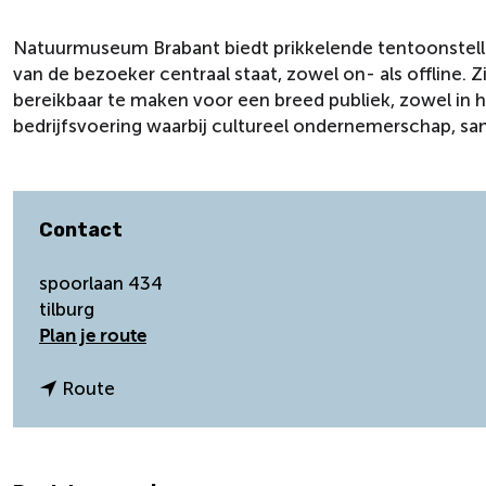
Natuurmuseum Brabant biedt prikkelende tentoonstelli
van de bezoeker centraal staat, zowel on- als offline. Z
bereikbaar te maken voor een breed publiek, zowel in h
bedrijfsvoering waarbij cultureel ondernemerschap, sam
Contact
spoorlaan 434
tilburg
n
Plan je route
a
a
n
Route
r
a
N
a
a
r