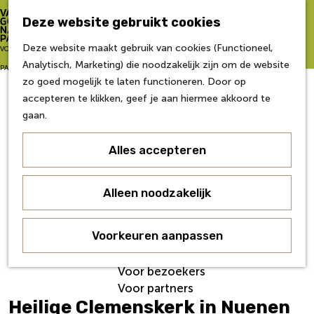
Zo word je partner
Deze website gebruikt cookies
Van Gogh NP Academie
Z
Deze website maakt gebruik van cookies (Functioneel,
G
VOOR
o
M
Analytisch, Marketing) die noodzakelijk zijn om de website
a
Eerste editie
e
e
PARTNERS
zo goed mogelijk te laten functioneren. Door op
n
Tweede editie
k
n
accepteren te klikken, geef je aan hiermee akkoord te
a
Derde editie
e
u
gaan.
a
Vierde editie
n
r
Vijfde editie
Alles accepteren
d
Zesde editie
e
h
Contact
Alleen noodzakelijk
o
Nieuws
m
Veelgestelde Vragen
e
Voorkeuren aanpassen
Over ons
p
Werken bij
a
Voor bezoekers
g
Voor partners
e
Heilige Clemenskerk in Nuenen