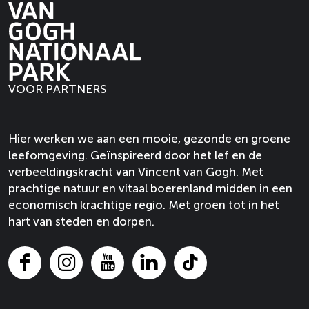
e
e
z
z
n
m
e
e
s
e
p
p
k
n
a
a
e
s
g
g
VOOR PARTNERS
r
k
i
i
k
e
n
n
i
r
a
a
Hier werken we aan een mooie, gezonde en groene
n
k
o
o
leefomgeving. Geïnspireerd door het lef en de
N
i
p
p
verbeeldingskracht van Vincent van Gogh. Met
u
n
F
X
prachtige natuur en vitaal boerenland midden in een
e
N
a
economisch krachtige regio. Met groen tot in het
n
u
c
hart van steden en dorpen.
e
e
e
n
n
b
e
o
F
I
Y
L
T
n
o
a
n
o
i
i
k
c
s
u
n
k