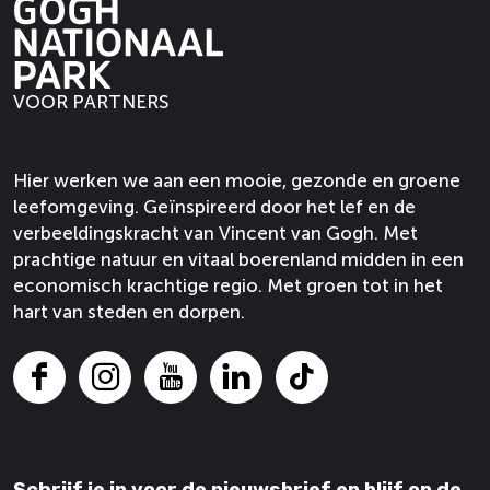
e
e
n
t
t
e
p
p
t
e
e
a
a
e
W
W
g
g
W
a
a
VOOR PARTNERS
i
i
a
a
a
n
n
a
l
l
a
a
l
r
r
Hier werken we aan een mooie, gezonde en groene
o
o
r
e
e
leefomgeving. Geïnspireerd door het lef en de
p
p
e
verbeeldingskracht van Vincent van Gogh. Met
F
X
prachtige natuur en vitaal boerenland midden in een
a
economisch krachtige regio. Met groen tot in het
c
hart van steden en dorpen.
e
b
o
F
I
Y
L
T
o
a
n
o
i
i
k
c
s
u
n
k
e
t
T
k
T
Schrijf je in voor de nieuwsbrief en blijf op de