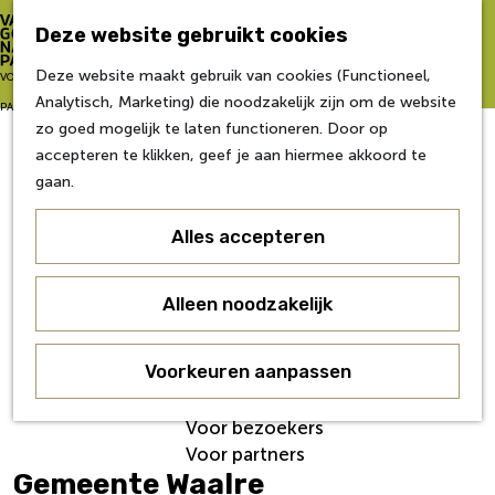
Zo word je partner
Deze website gebruikt cookies
Van Gogh NP Academie
Z
Deze website maakt gebruik van cookies (Functioneel,
G
VOOR
o
M
Analytisch, Marketing) die noodzakelijk zijn om de website
a
Eerste editie
e
e
PARTNERS
zo goed mogelijk te laten functioneren. Door op
n
Tweede editie
k
n
accepteren te klikken, geef je aan hiermee akkoord te
a
Derde editie
e
u
gaan.
a
Vierde editie
n
r
Vijfde editie
Alles accepteren
d
Zesde editie
e
h
Contact
Alleen noodzakelijk
o
Nieuws
m
Veelgestelde Vragen
e
Voorkeuren aanpassen
Over ons
p
Werken bij
a
Voor bezoekers
g
Voor partners
e
Gemeente Waalre