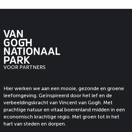
e
V
V
e
e
s
r
r
l
l
s
e
e
d
d
e
s
s
e
e
l
s
s
z
z
s
e
e
e
e
e
l
l
p
p
H
s
s
a
a
u
e
e
g
g
VOOR PARTNERS
t
H
H
i
i
u
u
n
n
t
t
a
a
Hier werken we aan een mooie, gezonde en groene
o
o
leefomgeving. Geïnspireerd door het lef en de
p
p
verbeeldingskracht van Vincent van Gogh. Met
F
X
prachtige natuur en vitaal boerenland midden in een
a
economisch krachtige regio. Met groen tot in het
c
hart van steden en dorpen.
e