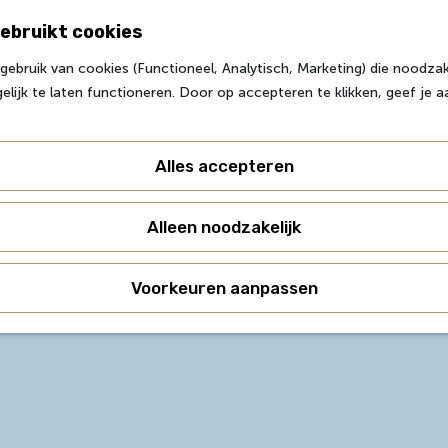
ebruikt cookies
Z
ebruik van cookies (Functioneel, Analytisch, Marketing) die noodzake
o
M
lijk te laten functioneren. Door op accepteren te klikken, geef je 
e
e
k
n
e
u
Alles accepteren
n
landgoederen en natuurgebieden langs de Turfvaart, met 
 amfibieën en insecten, en zijn aantrekkelijk voor wandel
Alleen noodzakelijk
vaartse Landgoederen bij aan biodiversiteit, cultuurhisto
Voorkeuren aanpassen