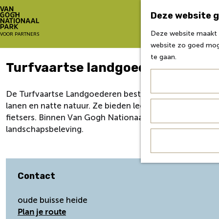
Deze website g
Deze website maakt g
G
VOOR PARTNERS
website zo goed moge
a
te gaan.
n
Turfvaartse landgoederen
a
a
r
De Turfvaartse Landgoederen bestaan uit historische 
d
lanen en natte natuur. Ze bieden leefgebied aan vogels,
e
fietsers. Binnen Van Gogh Nationaal Park dragen de Turf
h
landschapsbeleving.
o
m
e
p
Contact
a
g
oude buisse heide
e
n
Plan je route