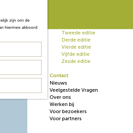
Van Gogh NP Academie
lijk zijn om de
Eerste editie
aan hiermee akkoord
Tweede editie
Derde editie
Vierde editie
Vijfde editie
bossen,
Zesde editie
aars en
rie en
Contact
Nieuws
Veelgestelde Vragen
Over ons
Werken bij
Voor bezoekers
Voor partners