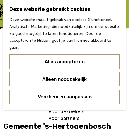
Zo word je partner
Deze website gebruikt cookies
Van Gogh NP Academie
Z
Deze website maakt gebruik van cookies (Functioneel,
G
VOOR
o
M
Analytisch, Marketing) die noodzakelijk zijn om de website
a
Eerste editie
e
e
PARTNERS
zo goed mogelijk te laten functioneren. Door op
n
Tweede editie
k
n
accepteren te klikken, geef je aan hiermee akkoord te
a
Derde editie
e
u
gaan.
a
Vierde editie
n
r
Vijfde editie
Alles accepteren
d
Zesde editie
e
h
Contact
Alleen noodzakelijk
o
Nieuws
m
Veelgestelde Vragen
e
Voorkeuren aanpassen
Over ons
p
Werken bij
a
Voor bezoekers
g
Voor partners
e
Gemeente 's-Hertogenbosch