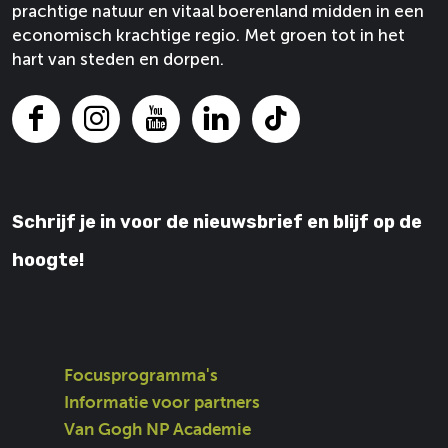
prachtige natuur en vitaal boerenland midden in een
economisch krachtige regio. Met groen tot in het
hart van steden en dorpen.
F
I
Y
L
T
a
n
o
i
i
c
s
u
n
k
e
t
T
k
T
Schrijf je in voor de nieuwsbrief en blijf op de
b
a
u
e
o
o
g
b
d
k
hoogte!
o
r
e
I
k
a
V
n
V
m
a
V
a
V
n
a
n
a
G
n
Focusprogramma's
G
n
o
G
Informatie voor partners
o
G
g
o
Van Gogh NP Academie
g
o
h
g