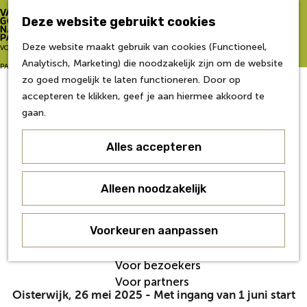
Zo word je partner
Deze website gebruikt cookies
Van Gogh NP Academie
Z
Deze website maakt gebruik van cookies (Functioneel,
G
VOOR
o
M
Analytisch, Marketing) die noodzakelijk zijn om de website
a
Eerste editie
e
e
PARTNERS
zo goed mogelijk te laten functioneren. Door op
n
Tweede editie
k
n
accepteren te klikken, geef je aan hiermee akkoord te
a
Derde editie
e
u
gaan.
a
Vierde editie
n
r
Vijfde editie
Alles accepteren
d
Zesde editie
Annemarie Moons nieuwe
e
h
voorzitter Van Gogh Nationaal
Contact
Alleen noodzakelijk
o
Nieuws
Park
m
Veelgestelde Vragen
e
Voorkeuren aanpassen
Over ons
p
Werken bij
26 mei 2025
|
|
|
a
Voor bezoekers
g
Voor partners
e
Oisterwijk, 26 mei 2025 -
Met ingang van 1 juni start