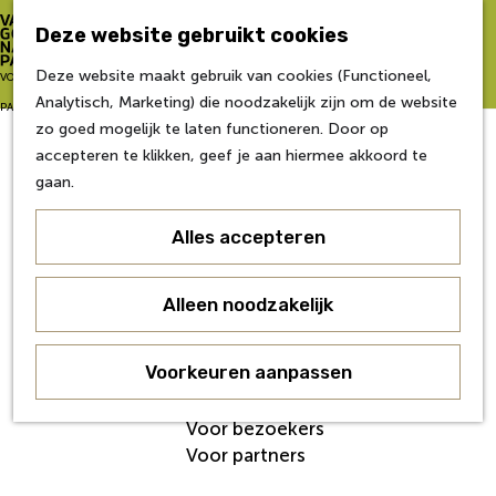
Zo word je partner
Deze website gebruikt cookies
Van Gogh NP Academie
Z
Deze website maakt gebruik van cookies (Functioneel,
G
VOOR
o
M
Analytisch, Marketing) die noodzakelijk zijn om de website
a
Eerste editie
e
e
PARTNERS
zo goed mogelijk te laten functioneren. Door op
n
Tweede editie
k
n
accepteren te klikken, geef je aan hiermee akkoord te
a
Derde editie
e
u
gaan.
a
Vierde editie
n
r
Vijfde editie
Alles accepteren
d
Zesde editie
e
h
Contact
Alleen noodzakelijk
o
Nieuws
m
Veelgestelde Vragen
e
Voorkeuren aanpassen
Over ons
p
Werken bij
a
Voor bezoekers
g
Voor partners
e