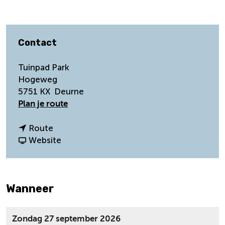
Contact
Tuinpad Park
Hogeweg
5751 KX
Deurne
n
Plan je route
a
a
n
Route
r
a
v
Website
C
a
a
u
r
n
l
C
C
Wanneer
t
u
u
u
l
l
u
t
t
Zondag 27 september 2026
r
u
u