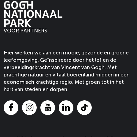
r
P
P
e
e
k
a
a
p
p
r
r
a
a
k
k
g
g
VOOR PARTNERS
i
i
n
n
a
a
Hier werken we aan een mooie, gezonde en groene
o
o
leefomgeving. Geïnspireerd door het lef en de
p
p
verbeeldingskracht van Vincent van Gogh. Met
F
X
prachtige natuur en vitaal boerenland midden in een
a
economisch krachtige regio. Met groen tot in het
c
hart van steden en dorpen.
e
b
o
F
I
Y
L
T
o
a
n
o
i
i
k
c
s
u
n
k
e
t
T
k
T