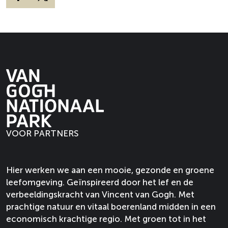
D
D
t
u
e
e
u
r
e
e
i
t
l
l
n
u
d
d
'
i
e
e
t
n
z
z
B
'
e
e
u
t
p
p
n
B
a
a
d
u
g
g
VOOR PARTNERS
e
n
i
i
r
d
n
n
t
e
a
a
Hier werken we aan een mooie, gezonde en groene
j
r
o
o
leefomgeving. Geïnspireerd door het lef en de
e
t
p
p
verbeeldingskracht van Vincent van Gogh. Met
j
F
X
prachtige natuur en vitaal boerenland midden in een
e
a
economisch krachtige regio. Met groen tot in het
c