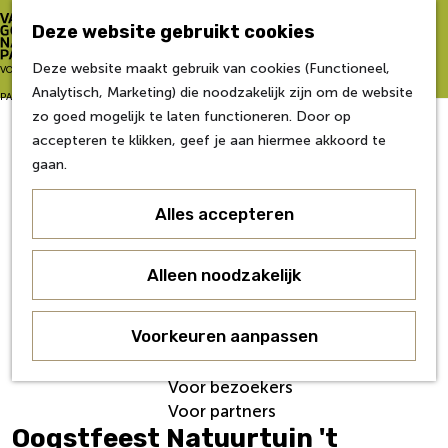
Zo word je partner
Deze website gebruikt cookies
Van Gogh NP Academie
Z
Deze website maakt gebruik van cookies (Functioneel,
G
VOOR
o
M
Analytisch, Marketing) die noodzakelijk zijn om de website
a
Eerste editie
e
e
PARTNERS
zo goed mogelijk te laten functioneren. Door op
n
Tweede editie
k
n
accepteren te klikken, geef je aan hiermee akkoord te
a
Derde editie
e
u
gaan.
a
Vierde editie
n
r
Vijfde editie
Alles accepteren
d
Zesde editie
e
h
Contact
Alleen noodzakelijk
o
Nieuws
m
Veelgestelde Vragen
e
Voorkeuren aanpassen
Over ons
p
Werken bij
a
Voor bezoekers
g
Voor partners
e
Oogstfeest Natuurtuin 't