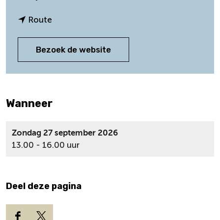
a
a
n
Route
r
a
O
a
Bezoek de website
o
r
g
O
s
o
t
g
f
Wanneer
s
e
t
e
f
Zondag 27 september 2026
s
e
13.00 - 16.00 uur
t
e
N
s
a
t
t
N
Deel deze pagina
u
a
u
t
r
u