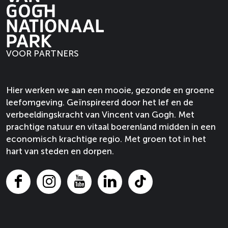
e
e
p
p
a
a
g
g
VOOR PARTNERS
i
i
n
n
a
a
Hier werken we aan een mooie, gezonde en groene
o
o
leefomgeving. Geïnspireerd door het lef en de
p
p
verbeeldingskracht van Vincent van Gogh. Met
F
X
prachtige natuur en vitaal boerenland midden in een
a
economisch krachtige regio. Met groen tot in het
c
hart van steden en dorpen.
e
b
o
F
I
Y
L
T
o
a
n
o
i
i
k
c
s
u
n
k
e
t
T
k
T