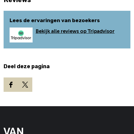
Lees de ervaringen van bezoekers
Bekijk alle reviews op Tripadvisor
Deel deze pagina
D
D
e
e
e
e
l
l
d
d
e
e
z
z