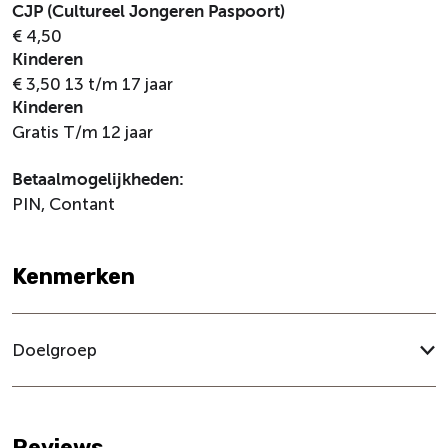
E
s
CJP (Cultureel Jongeren Paspoort)
t
E
€ 4,50
t
t
Kinderen
e
t
€ 3,50 13 t/m 17 jaar
n
e
Kinderen
n
Gratis T/m 12 jaar
Betaalmogelijkheden:
PIN, Contant
Kenmerken
Doelgroep
Reviews